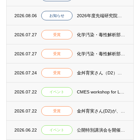
2026.08.06
2026年度先端研究院シンポジウムを開催しました
お知らせ
2026.07.27
化学汚染・毒性解析部門(CMES)の岩田久人教授が「第35回環境化学功績賞」を受賞
受賞
2026.07.27
化学汚染・毒性解析部門(CMES)の学生らが第5回環境化学物質合同大会において「優秀発...
受賞
2026.07.24
金舛育実さん（D2）が第80回セメント技術大会「優秀講演者賞」を受賞
受賞
2026.07.22
CMES workshop for Launching Interdisciplina...
イベント
2026.07.22
金舛育実さん(D2)が、公益社団法人日本コンクリート工学会「年次論文奨励賞」を受賞
受賞
2026.06.22
公開特別講演会を開催いたします
イベント