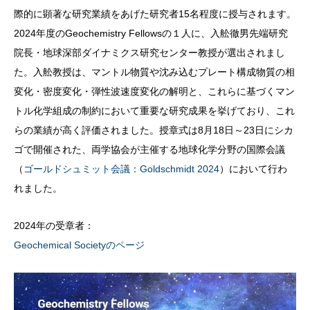
際的に顕著な研究業績をあげた研究者15名程度に授与されます。
2024年度のGeochemistry Fellowsの１人に、入舩徹男先端研究
院長・地球深部ダイナミクス研究センター教授が選出されまし
た。入舩教授は、マントル物質や沈み込むプレート構成物質の相
変化・密度変化・弾性波速度変化の解明と、これらに基づくマン
トル化学組成の制約において重要な研究成果を挙げており、これ
らの業績が高く評価されました。授章式は8月18日～23日にシカ
ゴで開催された、両学協会が主催する地球化学分野の国際会議
（
ゴールドシュミット会議：Goldschmidt 2024
）において行わ
れました。
2024年の受章者：
Geochemical Societyのページ