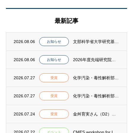
最新記事
2026.08.06
文部科学省大学研究基盤整備課の石田善顕課長らがPIAS共同利用・共同研究拠点施設を視察
お知らせ
2026.08.06
2026年度先端研究院シンポジウムを開催しました
お知らせ
2026.07.27
化学汚染・毒性解析部門(CMES)の岩田久人教授が「第35回環境化学功績賞」を受賞
受賞
2026.07.27
化学汚染・毒性解析部門(CMES)の学生らが第5回環境化学物質合同大会において「優秀発...
受賞
2026.07.24
金舛育実さん（D2）が第80回セメント技術大会「優秀講演者賞」を受賞
受賞
2026.07.22
CMES workshop for Launching Interdisciplina...
イベント