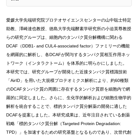
愛媛大学先端研究院プロテオサイエンスセンターの山中聡士特定
助教、澤崎達也教授、徳島大学先端酵素学研究所の小迫英尊教授
らの研究グループは、細胞内のタンパク質分解機構に関わる
DCAF（DDB1- and CUL4-associated factor）ファミリーの機能
を網羅的に解析し、各DCAFが関与するタンパク質相互作用ネッ
トワーク（インタラクトーム）を体系的に明らかにしました。
本研究では、研究グループが開発した近接タンパク質標識技術
「AirID」を用いた大規模プロテオミクス解析により、約60種類
のDCAFタンパク質の周囲に存在するタンパク質群を細胞内で網
羅的に同定しました。さらに、生化学的解析および細胞生物学的
解析を統合することで、標的タンパク質分解薬の開発に適した
DCAFを提案しました。本研究成果は、近年注目されている創薬
戦略「標的タンパク質分解（Targeted Protein Degradation:
TPD）」を加速するための研究基盤となるものであり、次世代創