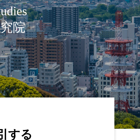
tudies
研究院
引する