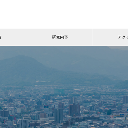
介
研究内容
アク