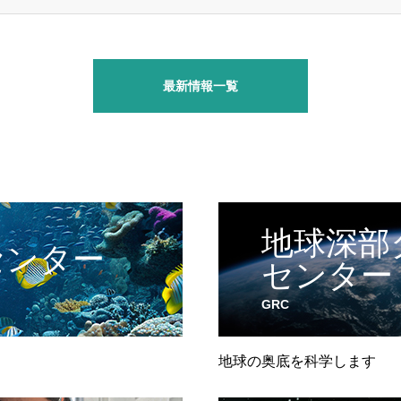
最新情報一覧
地球深部
センター
センター
GRC
地球の奥底を科学します