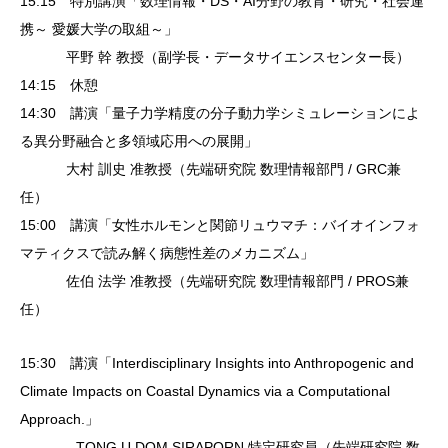
15:15 特別講演「数理情報・DS・AI分野の教育・研究・社会連
携～ 愛媛大学の取組～」
平野 幹 教授（副学長・データサイエンスセンター長）
14:15 休憩
14:30 講演「量子力学精度の分子動力学シミュレーションによ
る異分野融合と多領域応用への展開」
大村 訓史 准教授（先端研究院 数理情報部門 / GRC兼
任）
15:00 講演「女性ホルモンと関節リュウマチ：バイオインフォ
マティクスで読み解く病態性差のメカニズム」
佐伯 法学 准教授（先端研究院 数理情報部門 / PROS兼
任）
15:30 講演「Interdisciplinary Insights into Anthropogenic and
Climate Impacts on Coastal Dynamics via a Computational
Approach.」
TONG U DOM SIRAPORN 特定研究員（先端研究院 数