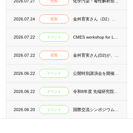
2026.07.27
化学汚染・毒性解析部門(CMES)の学生らが第5回環境化学物質合同大会において「優秀発...
受賞
2026.07.24
金舛育実さん（D2）が第80回セメント技術大会「優秀講演者賞」を受賞
受賞
2026.07.22
CMES workshop for Launching Interdisciplina...
イベント
2026.07.22
金舛育実さん(D2)が、公益社団法人日本コンクリート工学会「年次論文奨励賞」を受賞
受賞
2026.06.22
公開特別講演会を開催いたします
イベント
2026.06.22
令和8年度 先端研究院シンポジウムを開催します
イベント
2026.06.20
国際交流シンポジウムを開催 (GRC)
イベント